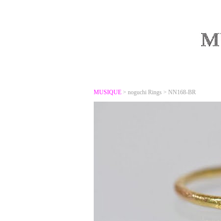
MUSIQUE
>
noguchi Rings
>
NN168-BR