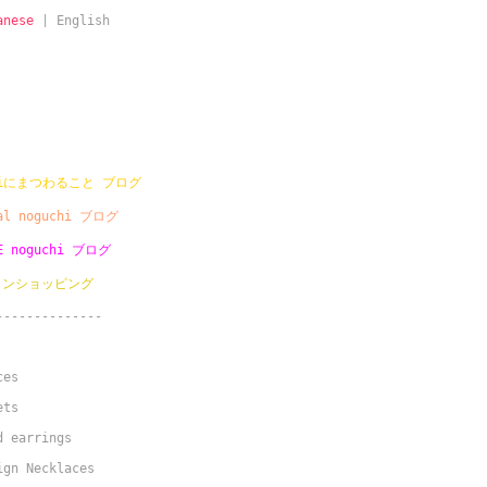
anese
|
English
chiにまつわること ブログ
gal noguchi ブログ
UE noguchi ブログ
インショッピング
--------------
ces
ets
d earrings
ign Necklaces