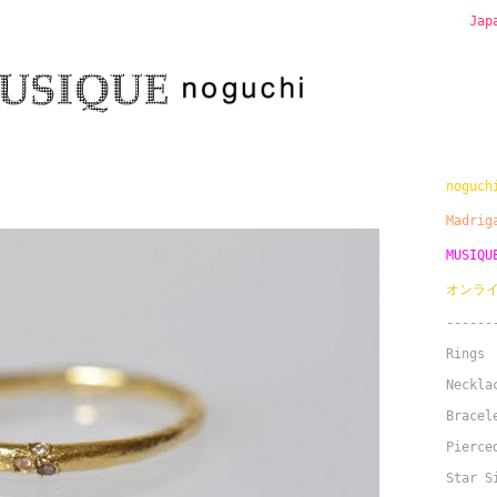
Jap
nogu
Madri
MUSIQ
オンラ
------
Rings
Neckla
Bracel
Pierce
Star S