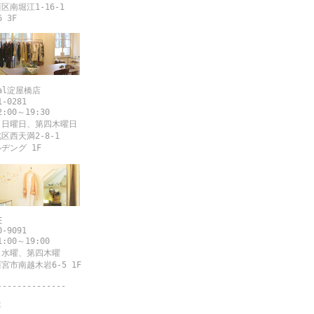
区南堀江1-16-1
6 3F
gal淀屋橋店
1-0281
2:00～19:30
 日曜日、第四木曜日
区西天満2-8-1
ヂング 1F
E
0-9091
1:00～19:00
 水曜、第四木曜
宮市南越木岩6-5 1F
--------------
要