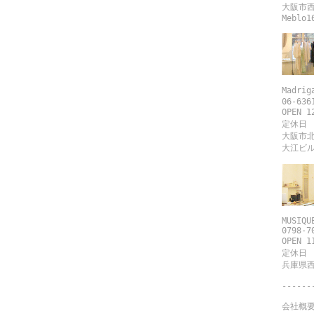
大阪市西
Meblo1
Madri
06-636
OPEN 1
定休日
大阪市北
大江ビル
MUSIQU
0798-7
OPEN 1
定休日
兵庫県西
------
会社概