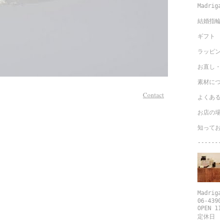
Madr
結婚指
ギフト
ラッピ
お直し
素材に
8-BR \50,000+tax
Contact
よくあ
お店の
知って
------
Madri
06-439
OPEN 1
定休日