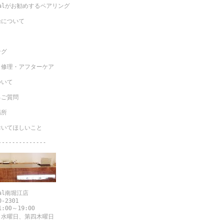
igalがお勧めするペアリング
輪について
ング
・修理・アフターケア
ついて
るご質問
場所
おいてほしいこと
--------------
gal南堀江店
0-2301
1:00～19:00
 水曜日、第四木曜日