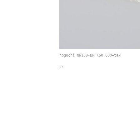
noguchi NN16
us