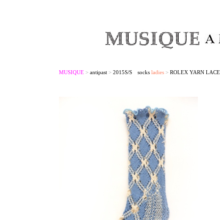
MUSIQUE
>
antipast
>
2015S/S socks
ladies
>
ROLEX YARN LACE