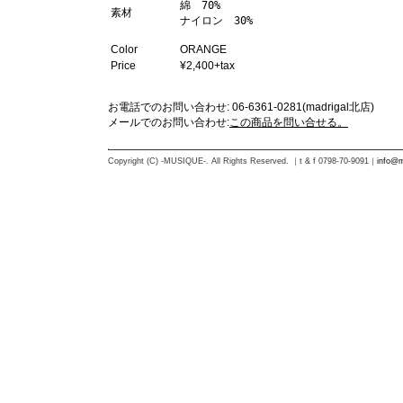
綿　70%

素材
ナイロン　30%
Color
ORANGE
Price
¥2,400+tax
お電話でのお問い合わせ: 06-6361-0281(madrigal北店)
メールでのお問い合わせ:
この商品を問い合せる。
Copyright (C) -MUSIQUE-. All Rights Reserved. ｜t & f 0798-70-9091｜
info@m