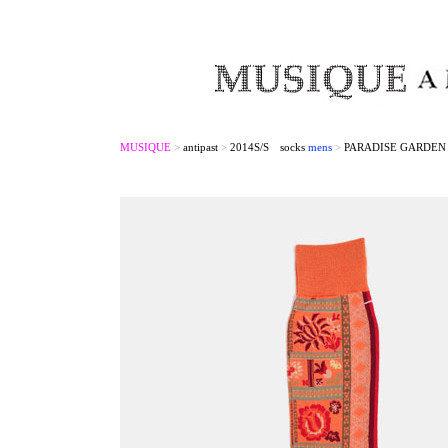
MUSIQUE
>
antipast
>
2014S/S socks
mens
>
PARADISE GARDEN