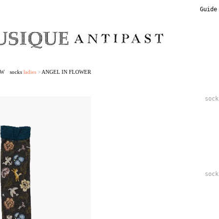
Guide
/W socks
ladies
>
ANGEL IN FLOWER
soc
soc