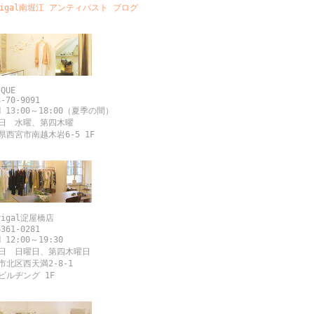
drigal南堀江 アンティパスト ブログ
QUE
-70-9091
 13:00～18:00（夏季の間）
日 水曜、第四木曜
西宮市南越木岩6-5 1F
igal淀屋橋店
361-0281
 12:00～19:30
 日曜日、第四木曜日
北区西天満2-8-1
ルヂング 1F