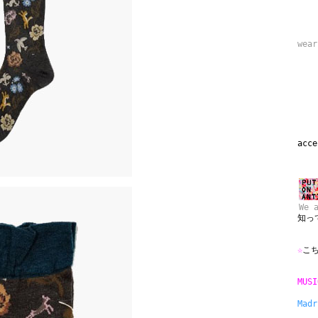
wea
acce
We ar
知っ
☆
こ
MUS
Ma