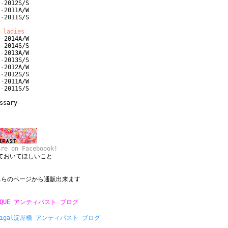
-
2012S/S
-
2011A/W
-
2011S/S
r
ladies
-
2014A/W
-
2014S/S
-
2013A/W
-
2013S/S
-
2012A/W
-
2012S/S
-
2011A/W
-
2011S/S
ssary
e on Faceboook!
ておいてほしいこと
ちらのページから通販出来ます
IQUE アンティパスト ブログ
drigal淀屋橋 アンティパスト ブログ