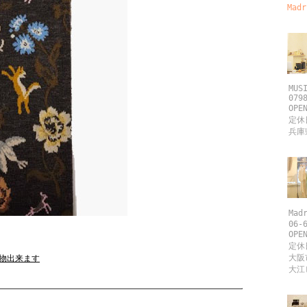
Ma
MUSI
0798
OPEN
定休
兵庫県
Madr
06-6
OPEN
定休日
大阪市
物出来ます
大江ビ