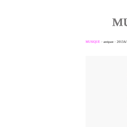
MUSIQUE
>
antipast
>
2013A