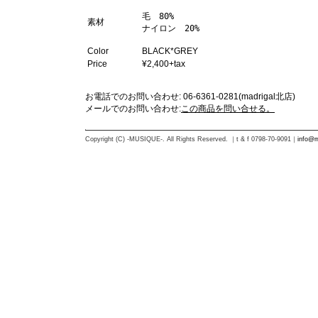
毛　80%

素材
ナイロン　20%
Color
BLACK*GREY
Price
¥2,400+tax
お電話でのお問い合わせ: 06-6361-0281(madrigal北店)
メールでのお問い合わせ:
この商品を問い合せる。
Copyright (C) -MUSIQUE-. All Rights Reserved. ｜t & f 0798-70-9091｜
info@m