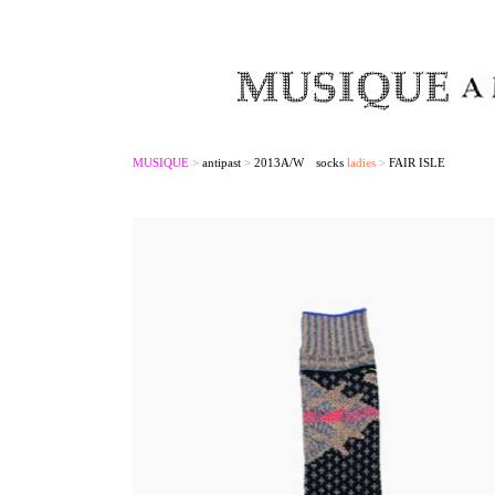
MUSIQUE
>
antipast
>
2013A/W socks
ladies
>
FAIR ISLE