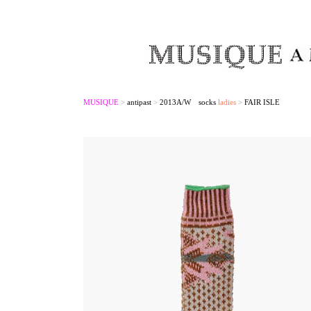
MUSIQUE
>
antipast
>
2013A/W socks
ladies
>
FAIR ISLE