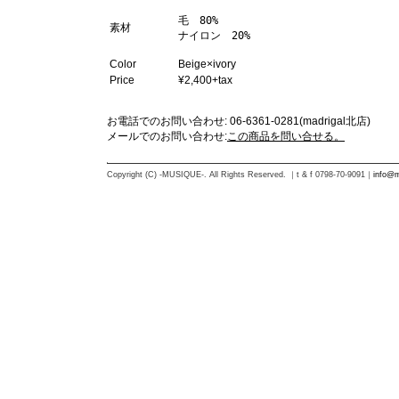
毛　80%

素材
ナイロン　20%
Color
Beige×ivory
Price
¥2,400+tax
お電話でのお問い合わせ: 06-6361-0281(madrigal北店)
メールでのお問い合わせ:
この商品を問い合せる。
Copyright (C) -MUSIQUE-. All Rights Reserved. ｜t & f 0798-70-9091｜
info@m