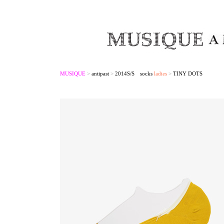
MUSIQUE
>
antipast
>
2014S/S socks
ladies
>
TINY DOTS