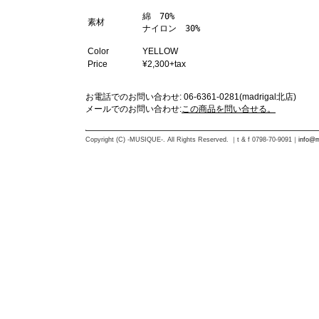
綿　70%

素材
ナイロン　30%
Color
YELLOW
Price
¥2,300+tax
お電話でのお問い合わせ: 06-6361-0281(madrigal北店)
メールでのお問い合わせ:
この商品を問い合せる。
Copyright (C) -MUSIQUE-. All Rights Reserved. ｜t & f 0798-70-9091｜
info@m