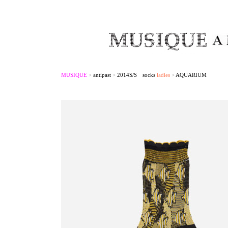
MUSIQUE
>
antipast
>
2014S/S socks
ladies
>
AQUARIUM